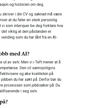
asjon og historien om deg.
du skriver i din CV og søknad må være
iver at du føler en sterk personlig
 vi som intervjuer be deg forklare hva
 det viktig at den påstanden er
n vending som du har lånt fra en AI-
obb med AI?
ne ut av selv. Men vi i Teft mener at å
kompetanse. Den vil sannsynligvis
ffektivisere og øke kvaliteten på
i jobben du har søkt på. Derfor bør du
sere prosessen som jobbsøker på. Du
alifiserende i seg selv.
 på?