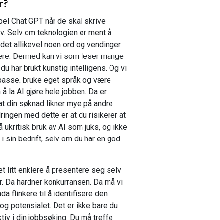
r?
el Chat GPT når de skal skrive
v. Selv om teknologien er ment å
det allikevel noen ord og vendinger
kere. Dermed kan vi som leser mange
 har brukt kunstig intelligens. Og vi
tilpasse, bruke eget språk og være
n å la AI gjøre hele jobben. Da er
at din søknad likner mye på andre
ingen med dette er at du risikerer at
 ukritisk bruk av AI som juks, og ikke
 i sin bedrift, selv om du har en god
det litt enklere å presentere seg selv
er. Da hardner konkurransen. Da må vi
 flinkere til å identifisere den
 og potensialet. Det er ikke bare du
tiv i din jobbsøking. Du må treffe