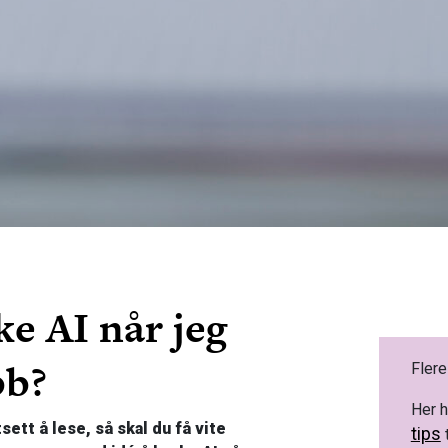
ke AI når jeg
bb?
Flere
Her h
sett å lese, så skal du få vite
tips
t