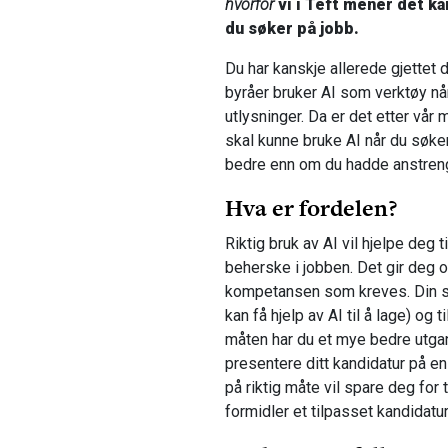
hvorfor
vi i Teft mener det ka
du søker på jobb.
Du har kanskje allerede gjettet 
byråer bruker AI som verktøy når
utlysninger. Da er det etter vår 
skal kunne bruke AI når du søker 
bedre enn om du hadde anstrengt
Hva er fordelen?
Riktig bruk av AI vil hjelpe deg t
beherske i jobben. Det gir deg 
kompetansen som kreves. Din sø
kan få hjelp av AI til å lage) og
måten har du et mye bedre utga
presentere ditt kandidatur på e
på riktig måte vil spare deg for t
formidler et tilpasset kandidatu