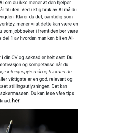
 AI om du ikke mener at den hjelper
år til uten. Ved riktig bruk av AI må du
 mengden. Klarer du det, samtidig som
 verktøy, mener vi at dette kan være en
 du som jobbsøker i fremtiden bør være
fts del 1 av hvordan man kan bli en AI-
r i din CV og søknad er helt sant. Du
 motivasjon og kompetanse når du
ige intervjuspørsmål og hvordan du
ler viktigste er en god, relevant og
set stillingsutlysningen. Det kan
 søkermassen. Du kan lese våre tips
her
øknad,
.