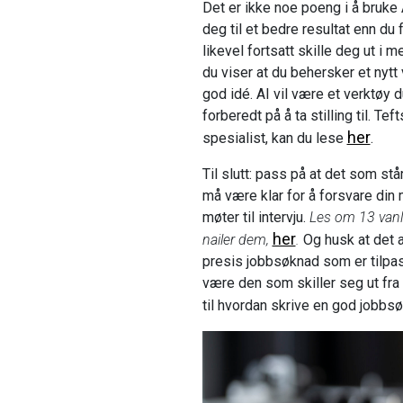
Det er ikke noe poeng i å bruke
deg til et bedre resultat enn du f
likevel fortsatt skille deg ut i
du viser at du behersker et nytt
god idé. AI vil være et verktøy
forberedt på å ta stilling til. Te
her
spesialist, kan du lese
.
Til slutt: pass på at det som stå
må være klar for å forsvare din
møter til intervju.
Les om 13 vanl
her
nailer dem,
.
Og husk at det al
presis jobbsøknad som er tilpas
være den som skiller seg ut fra
til hvordan skrive en god jobbs