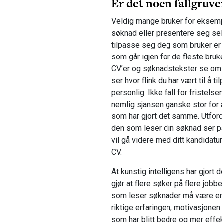
Er det noen fallgruve
Veldig mange bruker for eksemp
søknad eller presentere seg sel
tilpasse seg deg som bruker er 
som går igjen for de fleste bru
CV’er og søknadstekster se om du
ser hvor flink du har vært til å 
personlig. Ikke fall for fristelse
nemlig sjansen ganske stor for 
som har gjort det samme. Utfordr
den som leser din søknad ser på
vil gå videre med ditt kandidatur
CV.
At kunstig intelligens har gjort 
gjør at flere søker på flere jobb
som leser søknader må være enda
riktige erfaringen, motivasjonen
som har blitt bedre og mer effek