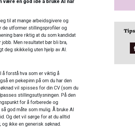
n være en god idé å bruke AI når
deg til at mange arbeidsgivere og
 de utformer stillingsprofiler og
Tips
mening bare riktig at du som kandidat
jobb. Men resultatet bør bli bra,
 deg skikkelig uten hjelp av AI.
il å forstå hva som er viktig å
også en pekepinn på om du har den
knad vil spisses for din CV (som du
 tilpasses stillingsutlysningen. På den
ngspunkt for å forberede og
n så god måte som mulig. Å bruke AI
id. Og det vil sørge for at du alltid
r, og ikke en generisk søknad.