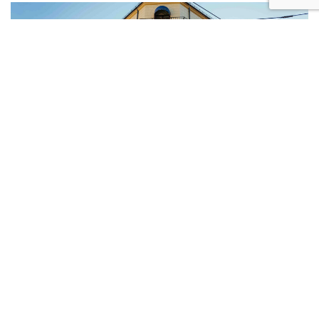
Høyskolen Kristiania søker designer for
digitale brukeropplevelser