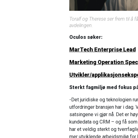
Toralf og Therese ser frem til å f
avdelingen.
Oculos søker:
MarTech Enterprise Lead
Marketing Operation Speci
Utvikler/applikasjonseksp
Sterkt fagmiljø med fokus på
-Det juridiske og teknologien ru
utfordringer bransjen har i dag. 
satsingene vi gjør nå. Det er h
kundedata og CRM – og få som vi
har et veldig sterkt og tverrfagl
mer utviklende arbeidsmiljø fo