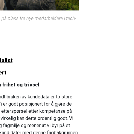
å på plass tre nye medarbeidere i tech-
alist
ert
 frihet og trivsel
ndt bruken av kundedata er to store
Vi er godt posisjonert for å gjøre de
øy etterspørsel etter kompetanse på
rkelig kan dette ordentlig godt. Vi
ig fagmiljø og mener at vi byr på et
r kandidater med denne fagbakgrunnen