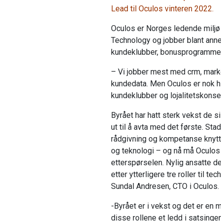
Lead til Oculos vinteren 2022.
Oculos er Norges ledende miljø
Technology og jobber blant ann
kundeklubber, bonusprogrammer
– Vi jobber mest med crm, mark
kundedata. Men Oculos er nok hi
kundeklubber og lojalitetskonsept
Byrået har hatt sterk vekst de si
ut til å avta med det første. Sta
rådgivning og kompetanse knytt
og teknologi – og nå må Oculos 
etterspørselen. Nylig ansatte d
etter ytterligere tre roller til 
Sundal Andresen, CTO i Oculos.
-Byrået er i vekst og det er en 
disse rollene et ledd i satsingen