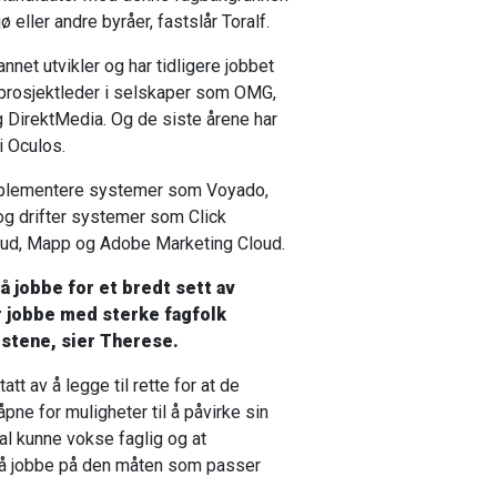
eller andre byråer, fastslår Toralf.
nnet utvikler og har tidligere jobbet
prosjektleder i selskaper som OMG,
DirektMedia. Og de siste årene har
i Oculos.
mplementere systemer som Voyado,
og drifter systemer som Click
ud, Mapp og Adobe Marketing Cloud.
å jobbe for et bredt sett av
 jobbe med sterke fagfolk
istene, sier Therese.
tt av å legge til rette for at de
åpne for muligheter til å påvirke sin
l kunne vokse faglig og at
l å jobbe på den måten som passer