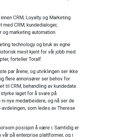
 innen CRM, Loyalty og Marketing
et med CRM, kundedialoger,
 og marketing automation.
eting technology og bruk av egne
storisk mest kjent for vår jobb med
er, forteller Toralf.
ste par årene, og utviklingen ser ikke
dig flere annonsører ser behov for
et til CRM, behandling av kundedata
styrke laget for å svare på
e ni nye medarbeidere, og nå ser de
tech-avdelingen, som ledes av Therese
morsom posisjon å være i. Samtidig er
 vår på enterprise plattformer, og i