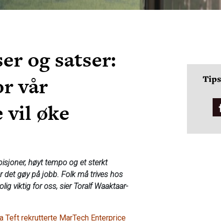
er og satser:
or vår
Tips
vil øke
isjoner, høyt tempo og et sterkt
ar det gøy på jobb. Folk må trives hos
olig viktig for oss, sier Toralf Waaktaar-
a Teft rekrutterte MarTech Enterprice