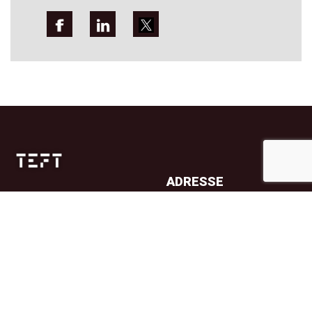
ADRESSE
Jernbanetorget 4A
0154 Oslo
TELEFON
23 32 71 70
E-POST