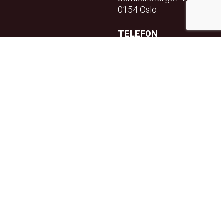
0154 Oslo
TELEFON
23 32 71 70
E-POST
info@teft.no
NYHETSBREV