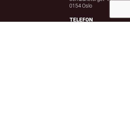
0154 Oslo
TELEFON
23 32 71 70
E-POST
info@teft.no
NYHETSBREV