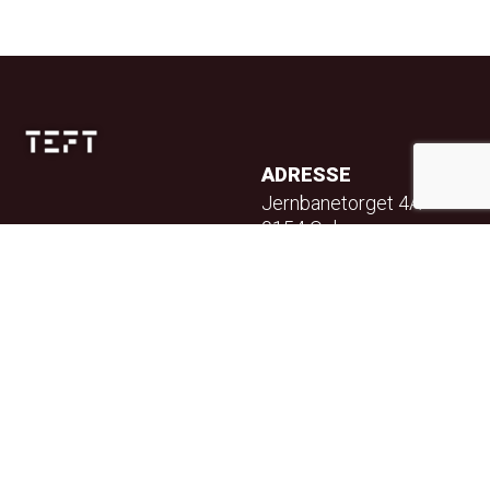
ADRESSE
Jernbanetorget 4A
0154 Oslo
TELEFON
23 32 71 70
E-POST
info@teft.no
NYHETSBREV