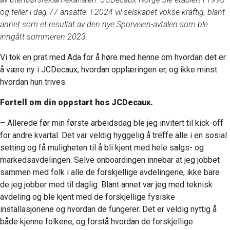
og teller i dag 77 ansatte. I 2024 vil selskapet vokse kraftig, blant
annet som et resultat av den nye Sporveien-avtalen som ble
inngått sommeren 2023.
Vi tok en prat med Ada for å høre med henne om hvordan det er
å være ny i JCDecaux, hvordan opplæringen er, og ikke minst
hvordan hun trives.
Fortell om din oppstart hos JCDecaux.
– Allerede før min første arbeidsdag ble jeg invitert til kick-off
for andre kvartal. Det var veldig hyggelig å treffe alle i en sosial
setting og få muligheten til å bli kjent med hele salgs- og
markedsavdelingen. Selve onboardingen innebar at jeg jobbet
sammen med folk i alle de forskjellige avdelingene, ikke bare
de jeg jobber med til daglig. Blant annet var jeg med teknisk
avdeling og ble kjent med de forskjellige fysiske
installasjonene og hvordan de fungerer. Det er veldig nyttig å
både kjenne folkene, og forstå hvordan de forskjellige