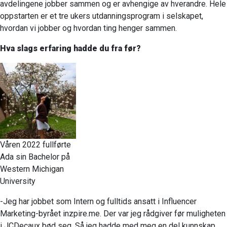
avdelingene jobber sammen og er avhengige av hverandre. Hele
oppstarten er et tre ukers utdanningsprogram i selskapet,
hvordan vi jobber og hvordan ting henger sammen.
Hva slags erfaring hadde du fra før?
Våren 2022 fullførte
Ada sin Bachelor på
Western Michigan
University
-Jeg har jobbet som Intern og fulltids ansatt i Influencer
Marketing-byrået inzpire.me. Der var jeg rådgiver før muligheten
i JCDecaux bød seg. Så jeg hadde med meg en del kunnskap