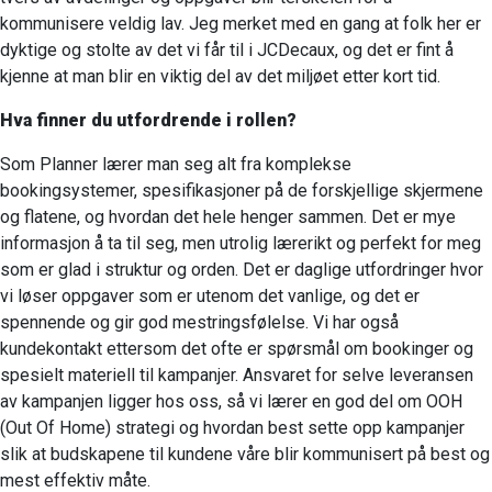
kommunisere veldig lav. Jeg merket med en gang at folk her er
dyktige og stolte av det vi får til i JCDecaux, og det er fint å
kjenne at man blir en viktig del av det miljøet etter kort tid.
Hva finner du utfordrende i rollen?
Som Planner lærer man seg alt fra komplekse
bookingsystemer, spesifikasjoner på de forskjellige skjermene
og flatene, og hvordan det hele henger sammen. Det er mye
informasjon å ta til seg, men utrolig lærerikt og perfekt for meg
som er glad i struktur og orden. Det er daglige utfordringer hvor
vi løser oppgaver som er utenom det vanlige, og det er
spennende og gir god mestringsfølelse. Vi har også
kundekontakt ettersom det ofte er spørsmål om bookinger og
spesielt materiell til kampanjer. Ansvaret for selve leveransen
av kampanjen ligger hos oss, så vi lærer en god del om OOH
(Out Of Home) strategi og hvordan best sette opp kampanjer
slik at budskapene til kundene våre blir kommunisert på best og
mest effektiv måte.