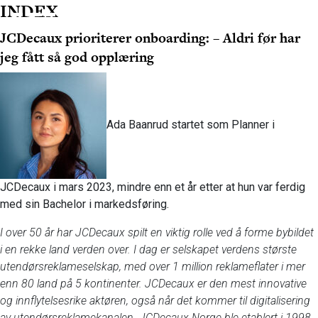
INDEX
MENY
JCDecaux prioriterer onboarding: – Aldri før har
jeg fått så god opplæring
Ada Baanrud startet som Planner i
JCDecaux i mars 2023, mindre enn et år etter at hun var ferdig
med sin Bachelor i markedsføring.
I over 50 år har JCDecaux spilt en viktig rolle ved å forme bybildet
i en rekke land verden over. I dag er selskapet verdens største
utendørsreklameselskap, med over 1 million reklameflater i mer
enn 80 land på 5 kontinenter. JCDecaux er den mest innovative
og innflytelsesrike aktøren, også når det kommer til digitalisering
av utendørsreklamekanalen. JCDecaux Norge ble etablert i 1998