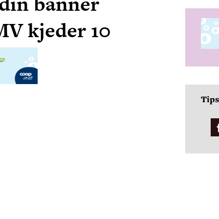
din banner
MV kjeder 10
Tips