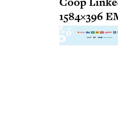
Coop Linke
1584×396 E