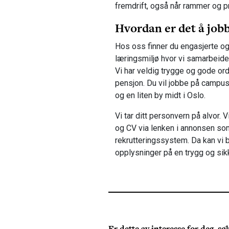
fremdrift, også når rammer og pri
Hvordan er det å jobb
Hos oss finner du engasjerte og
læringsmiljø hvor vi samarbeide
Vi har veldig trygge og gode ordn
pensjon. Du vil jobbe på campus o
og en liten by midt i Oslo.
Vi tar ditt personvern på alvor.
og CV via lenken i annonsen som 
rekrutteringssystem. Da kan vi 
opplysninger på en trygg og sik
Er dette av interesse for deg, søk