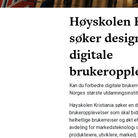
Høyskolen K
søker desig
digitale
brukeroppl
Kan du forbedre digitale brukerr
Norges største utdanningsinstit
Høyskolen Kristiania søker en de
brukeropplevelser som skal bidra
helhetlige brukerreiser og økt effe
avdeling for markedsteknologi o
produkteiere, utviklere, marked