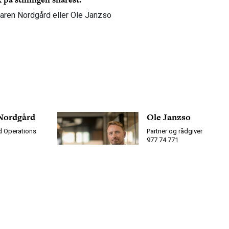
aren Nordgård eller Ole Janzso
Nordgård
Ole Janzso
d Operations
Partner og rådgiver
977 74 771
7
ole@teft.no
t.no