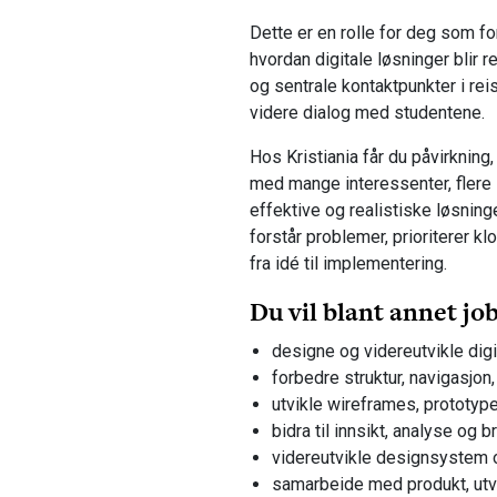
Dette er en rolle for deg som f
hvordan digitale løsninger blir re
og sentrale kontaktpunkter i rei
videre dialog med studentene.
Hos Kristiania får du påvirknin
med mange interessenter, flere 
effektive og realistiske løsning
forstår problemer, prioriterer kl
fra idé til implementering.
Du vil blant annet jo
designe og videreutvikle dig
forbedre struktur, navigasjon
utvikle wireframes, prototyp
bidra til innsikt, analyse og b
videreutvikle designsystem 
samarbeide med produkt, utvi