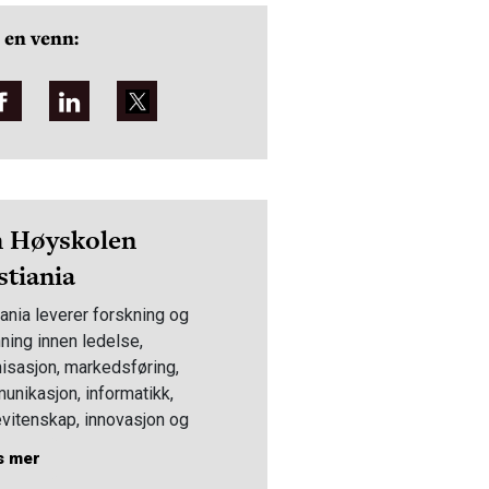
 en venn:
 Høyskolen
stiania
iania leverer forskning og
ning innen ledelse,
isasjon, markedsføring,
nikasjon, informatikk,
vitenskap, innovasjon og
fag. Med snart 24.000
s mer
nter og et stort