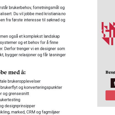
orstår brukerbehov, forretningsmål og
alisert. Du vil jobbe med kristiania.no
sen fra første interesse til søknad og
g, men også et komplekst landskap
systemer og et behov for å finne
er. Derfor trenger vi en designer som
okt, bygger relasjoner og får løsninger
bbe med å:
Besø
itale brukeropplevelser
, brukerflyt og konverteringspunkter
er og grensesnitt
rukertesting
og designprinsipper
kling, marked, CRM og fagmiljøer