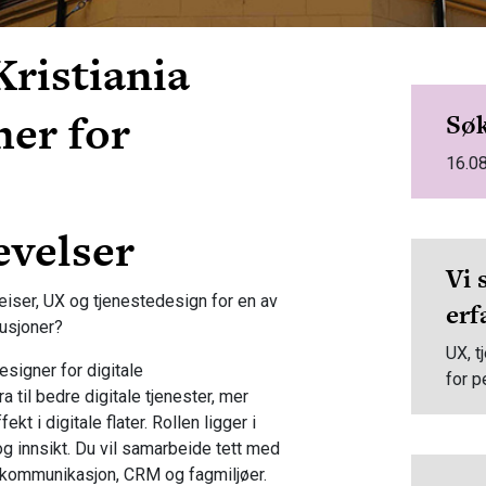
ristiania
ner for
Søk
16.0
evelser
Vi 
eiser, UX og tjenestedesign for en av
erf
usjoner?
UX, t
signer for digitale
for 
 til bedre digitale tjenester, mer
kt i digitale flater. Rollen ligger i
g innsikt. Du vil samarbeide tett med
, kommunikasjon, CRM og fagmiljøer.