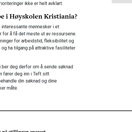
utdan
oriteringer ikke er helt avklart.
på ne
e i Høyskolen Kristiania?
uavh
Krist
 interessante mennesker i et
Norg
r for å få det meste ut av ressursene.
utvik
inger for arbeidstid, fleksibilitet og
og an
g ha tilgang på attraktive fasiliteter
formi
arbei
dette
 Vi ber deg derfor om å sende søknad
effek
fører deg inn i Teft sitt
mål å
behandle din søknad og dine
unive
ker måte.
 på stillingen snarest.