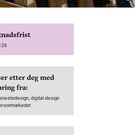
nadsfrist
8.26
ser etter deg med
aring fra:
jenestedesign, digital design
personmarkedet