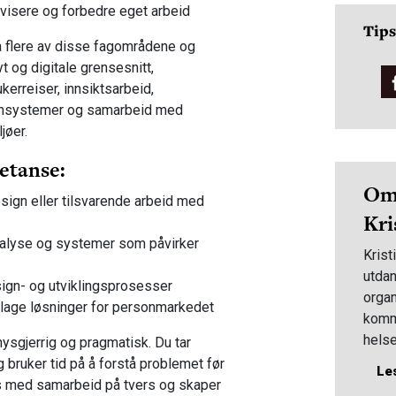
ivisere og forbedre eget arbeid
Tips
ra flere av disse fagområdene og
 og digitale grensesnitt,
kerreiser, innsiktsarbeid,
ignsystemer og samarbeid med
jøer.
etanse:
Om
esign eller tilsvarende arbeid med
Kri
alyse og systemer som påvirker
Krist
utdan
sign- og utviklingsprosesser
organ
 lage løsninger for personmarkedet
kommu
helse
ysgjerrig og pragmatisk. Du tar
kunst
og bruker tid på å forstå problemet før
Le
stude
es med samarbeid på tvers og skaper