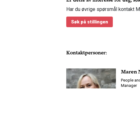
Har du øvrige spørsmål kontakt M
Søk på stillingen
Kontaktpersoner:
Maren 
People an
Manager
959 69 81
maren@tef