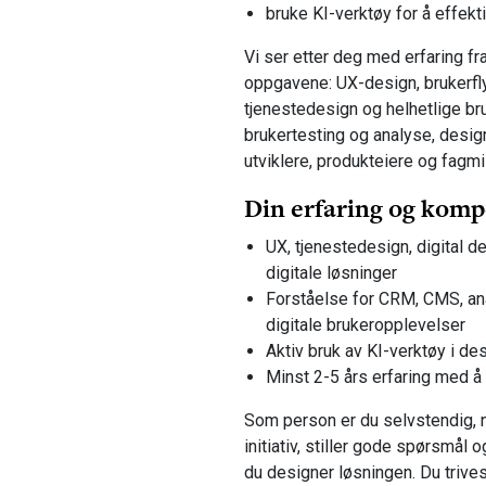
bruke KI-verktøy for å effekt
Vi ser etter deg med erfaring f
oppgavene: UX-design, brukerflyt
tjenestedesign og helhetlige bru
brukertesting og analyse, des
utviklere, produkteiere og fagmil
Din erfaring og komp
UX, tjenestedesign, digital d
digitale løsninger
Forståelse for CRM, CMS, an
digitale brukeropplevelser
Aktiv bruk av KI-verktøy i de
Minst 2-5 års erfaring med å
Som person er du selvstendig, n
initiativ, stiller gode spørsmål 
du designer løsningen. Du triv