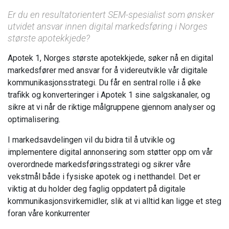
Er du en resultatorientert SEM-spesialist som ønsker
utvidet ansvar innen digital markedsføring i Norges
største apotekkjede?
Apotek 1, Norges største apotekkjede, søker nå en digital
markedsfører med ansvar for å videreutvikle vår digitale
kommunikasjonsstrategi. Du får en sentral rolle i å øke
trafikk og konverteringer i Apotek 1 sine salgskanaler, og
sikre at vi når de riktige målgruppene gjennom analyser og
optimalisering.
I markedsavdelingen vil du bidra til å utvikle og
implementere digital annonsering som støtter opp om vår
overordnede markedsføringsstrategi og sikrer våre
vekstmål både i fysiske apotek og i netthandel. Det er
viktig at du holder deg faglig oppdatert på digitale
kommunikasjonsvirkemidler, slik at vi alltid kan ligge et steg
foran våre konkurrenter