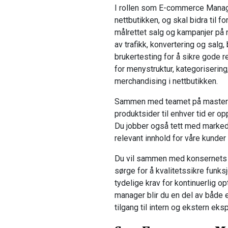
I rollen som E-commerce Manage
nettbutikken, og skal bidra til 
målrettet salg og kampanjer på n
av trafikk, konvertering og salg
brukertesting for å sikre gode res
for menystruktur, kategorisering
merchandising i nettbutikken.
Sammen med teamet på masterdata
produktsider til enhver tid er op
Du jobber også tett med markeds
relevant innhold for våre kunder 
Du vil sammen med konsernets di
sørge for å kvalitetssikre funksjo
tydelige krav for kontinuerlig 
manager blir du en del av både 
tilgang til intern og ekstern eksp