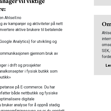
ager vil viktige
e:
en Ahlsell.no
Om 
g av kampanjer og aktiviteter på nett
vertere aktive brukere til betalende
Ahlse
inter
Google Analytics) for utvikling og
omset
SEK,
kommunikasjonen gjennom bruk av
forde
sentr
ger i drift og prosjekter
Le
mark
analkonsepter i fysisk butikk som
sorti
butikk»
sikre
lever
petanse på E-commerce. Du har
har b
atter både nettbutikk og fysiske
stede
optimalisere digitale
til K
 bruker analyse for å oppnå stadig
for r
 gjennomføringsevne og er du opptatt