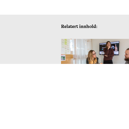
Relatert innhold:
Ahlsell Norge satser på videre v
med økt fokus på netthandel