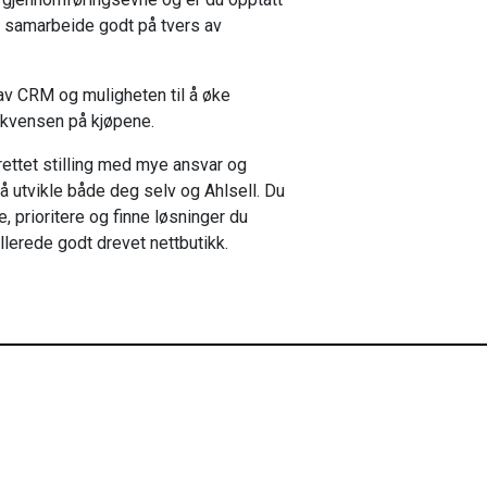
av 1
 å samarbeide godt på tvers av
still
Ahlse
av CRM og muligheten til å øke
proff
ekvensen på kjøpene.
prettet stilling med mye ansvar og
å utvikle både deg selv og Ahlsell. Du
te, prioritere og finne løsninger du
llerede godt drevet nettbutikk.