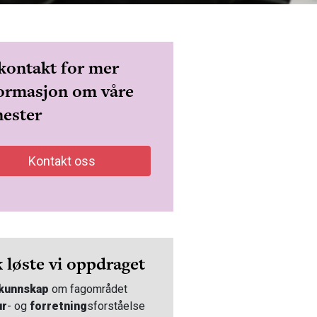
kontakt for mer
ormasjon om våre
nester
Kontakt oss
k løste vi oppdraget
kunnskap
om fagområdet
ur
- og
forretning
sforståelse