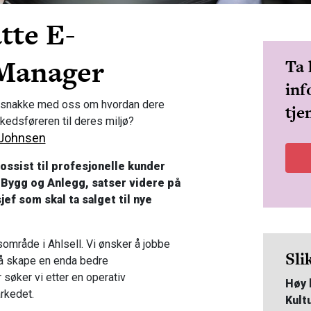
tte E-
Manager
Ta 
inf
du snakke med oss om hvordan dere
tje
kedsføreren til deres miljø?
 Johnsen
sist til profesjonelle kunder
, Bygg og Anlegg, satser videre på
jef som skal ta salget til nye
område i Ahlsell. Vi ønsker å jobbe
Sli
 å skape en enda bedre
søker vi etter en operativ
Høy 
rkedet.
Kult