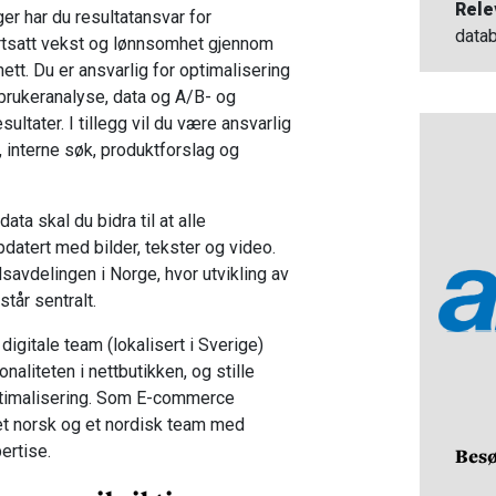
Rele
r har du resultatansvar for
data
fortsatt vekst og lønnsomhet gjennom
ett. Du er ansvarlig for optimalisering
, brukeranalyse, data og A/B- og
ultater. I tillegg vil du være ansvarlig
, interne søk, produktforslag og
 skal du bidra til at alle
pdatert med bilder, tekster og video.
avdelingen i Norge, hvor utvikling av
står sentralt.
gitale team (lokalisert i Sverige)
naliteten i nettbutikken, og stille
optimalisering. Som E-commerce
et norsk og et nordisk team med
ertise.
Besø