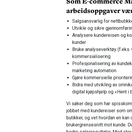
Som E-commerce Man
arbeidsoppgaver vær
Salgsansvarlig for nettbutikk
Utvikle og sikre gjennomførin
Analysere kundereisen og kon
kunder
Bruke analyseverktøy (f.eks. 
kommersialisering
Profesjonalisering av kunde
marketing automation
Gjøre kommersielle prioriterin
Bidra med utvikling av omnik
digital kjøpshjelp og «Hent i 
Vi søker deg som har spisskom
jobbet med kundereiser som omf
butikker, og vet hvordan en kan 
brukergrensesnitt mot kunde. Du
bedre salgsresultater. Med stor