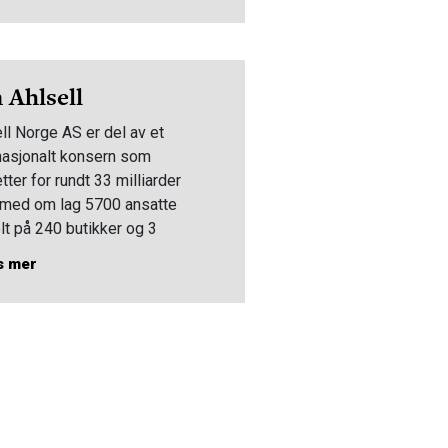
Ahlsell
ll Norge AS er del av et
nasjonalt konsern som
ter for rundt 33 milliarder
 med om lag 5700 ansatte
lt på 240 butikker og 3
allagre. I Norge har vi
s mer
edets bredeste lagerførte
ment med 55.000 artikler som
r våre kunder komplett
ing dagen etter bestilling. Vi
utikker og salgskontorer på 48
r i hele landet – fra Alta i nord
ristiansand i sør. Vi omsetter
undt NOK 6 milliarder, og består