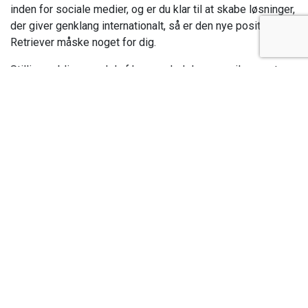
inden for sociale medier, og er du klar til at skabe løsninger,
der giver genklang internationalt, så er den nye position i
Retriever måske noget for dig.
Stillingen bliver en del af koncernledelsen og vil rapportere
til den lokale landechef i enten Danmark, Norge eller
Sverige, alt efter hvor kandidaten er bosat.
Læs mere om stillingen og ansøg her.