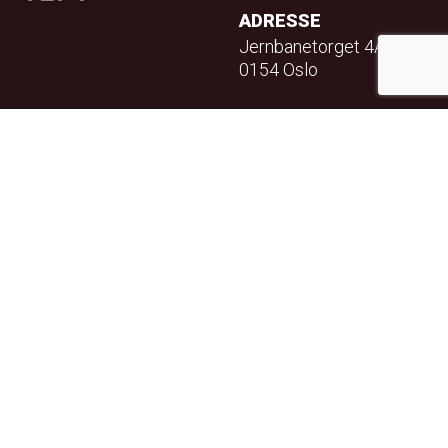
ADRESSE
Jernbanetorget 4A
0154 Oslo
TELEFON
23 32 71 70
E-POST
info@teft.no
NYHETSBREV