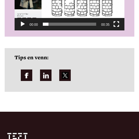
00:00
00:35
Tips en venn: