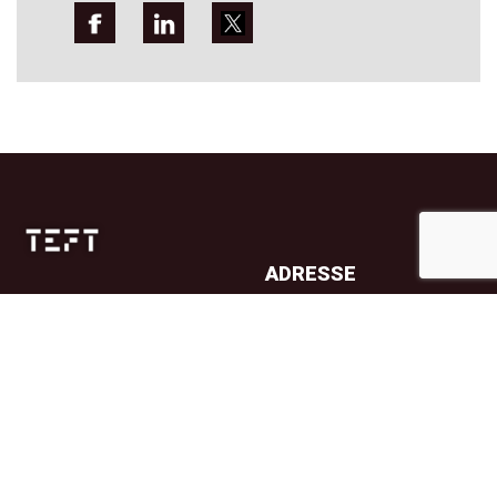
ADRESSE
Jernbanetorget 4A
0154 Oslo
TELEFON
23 32 71 70
E-POST
info@teft.no