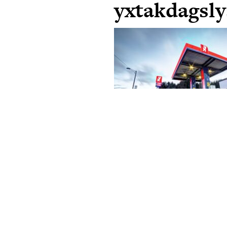
yxtakdagsly