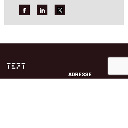
ADRESSE
Jernbanetorget 4A
0154 Oslo
TELEFON
23 32 71 70
E-POST