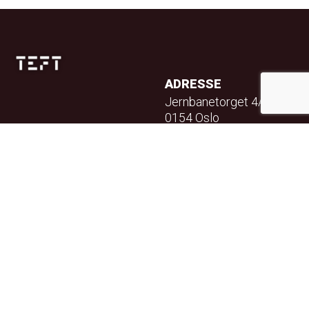
ADRESSE
Jernbanetorget 4A
0154 Oslo
TELEFON
23 32 71 70
E-POST
info@teft.no
NYHETSBREV