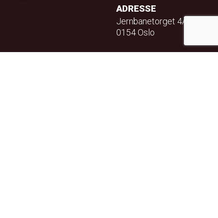
ADRESSE
Jernbanetorget 4A
0154 Oslo
TELEFON
23 32 71 70
E-POST
info@teft.no
NYHETSBREV