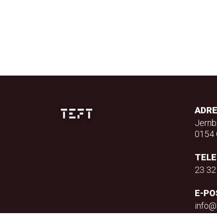
ADR
Jernb
0154 
TEL
23 32
E-PO
info@