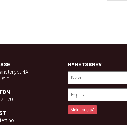
ESSE
NYHETSBREV
anetorget 4A
Oslo
EFON
 71 70
ST
teft.no