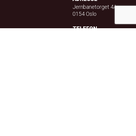
Jernbanetorget 4A
0154 Oslo
TELEFON
23 32 71 70
E-POST
info@teft.no
NYHETSBREV