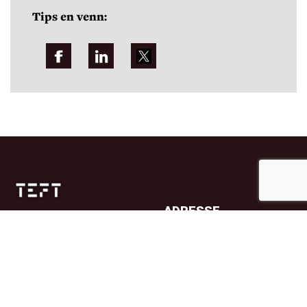
Tips en venn:
ADRESSE
Jernbanetorget 4A
0154 Oslo
TELEFON
23 32 71 70