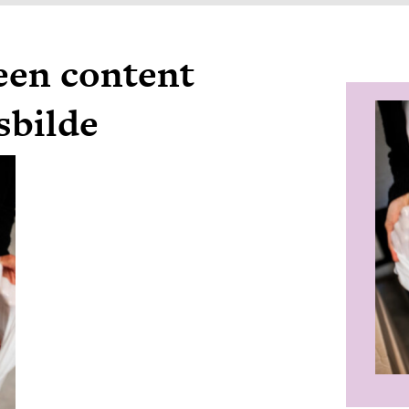
een content
sbilde