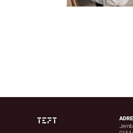
ADR
Jernb
0154 