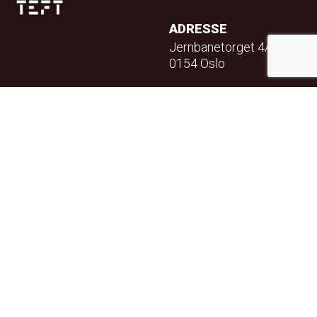
ADRESSE
Jernbanetorget 4A
0154 Oslo
TELEFON
23 32 71 70
E-POST
info@teft.no
NYHETSBREV