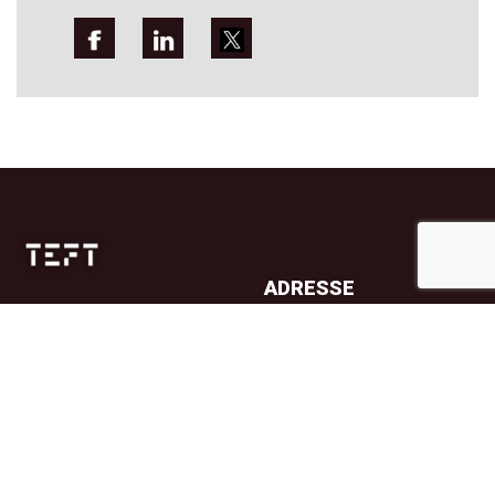
ADRESSE
Jernbanetorget 4A
0154 Oslo
TELEFON
23 32 71 70
E-POST