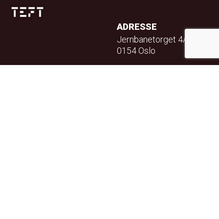
ADRESSE
Jernbanetorget 4A
0154 Oslo
TELEFON
23 32 71 70
E-POST
info@teft.no
NYHETSBREV