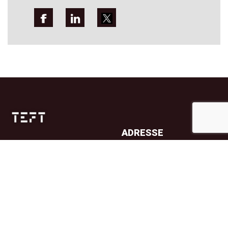
ADRESSE
Jernbanetorget 4A
0154 Oslo
TELEFON
23 32 71 70
E-POST