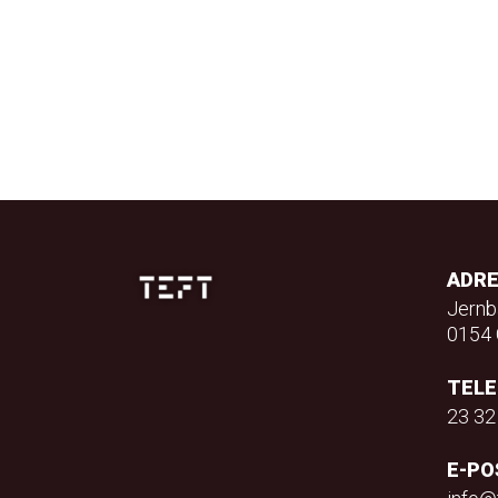
ADR
Jernb
0154 
TEL
23 32
E-PO