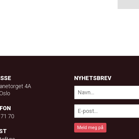
ESSE
NYHETSBREV
anetorget 4A
Oslo
EFON
 71 70
ST