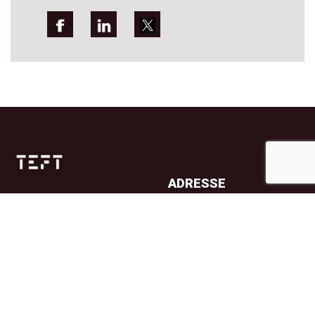
ADRESSE
Jernbanetorget 4A
0154 Oslo
TELEFON
23 32 71 70
E-POST