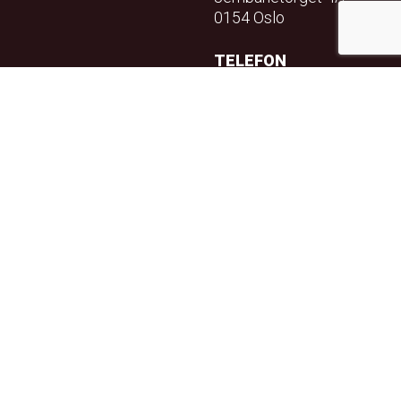
0154 Oslo
TELEFON
23 32 71 70
E-POST
info@teft.no
NYHETSBREV