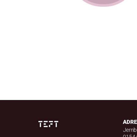
ADR
Jernb
0154 