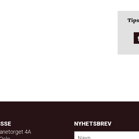
Tips
ESSE
NYHETSBREV
anetorget 4A
Oslo