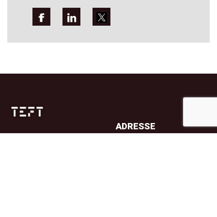
ADRESSE
Jernbanetorget 4A
0154 Oslo
TELEFON
23 32 71 70
E-POST