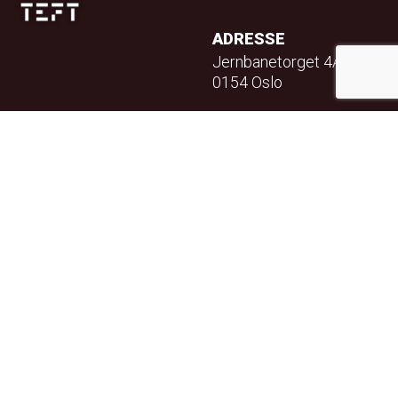
ADRESSE
Jernbanetorget 4A
0154 Oslo
TELEFON
23 32 71 70
E-POST
info@teft.no
NYHETSBREV