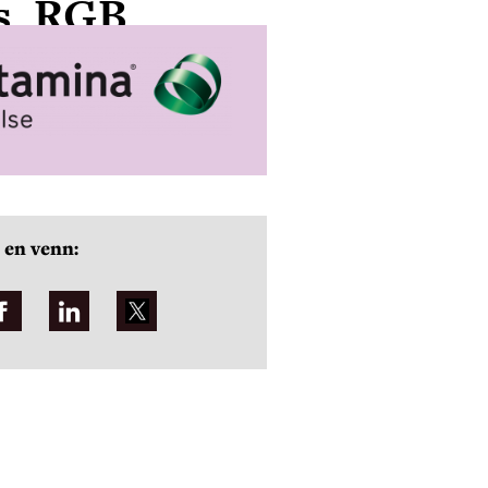
os_RGB
 en venn: