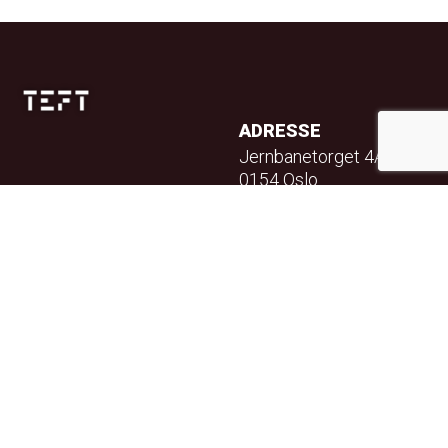
ADRESSE
Jernbanetorget 4A
0154 Oslo
TELEFON
23 32 71 70
E-POST
info@teft.no
NYHETSBREV