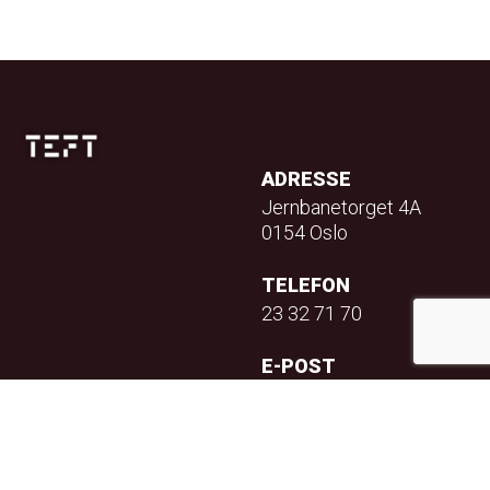
ADRESSE
Jernbanetorget 4A
0154 Oslo
TELEFON
23 32 71 70
E-POST
info@teft.no
NYHETSBREV