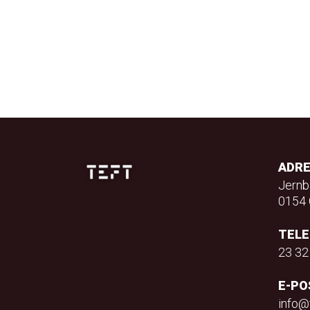
ADR
Jernb
0154 
TEL
23 32
E-PO
info@