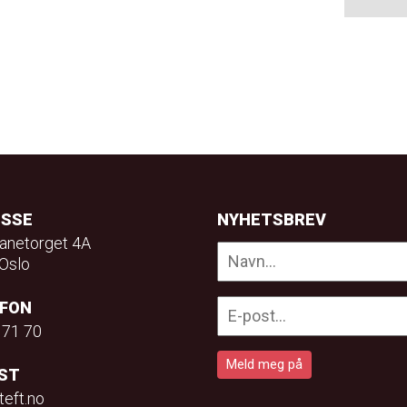
ESSE
NYHETSBREV
anetorget 4A
Oslo
EFON
 71 70
ST
teft.no