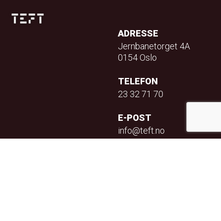
ADRESSE
Jernbanetorget 4A
0154 Oslo
TELEFON
23 32 71 70
E-POST
info@teft.no
NYHETSBREV