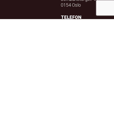
0154 Oslo
TELEFON
23 32 71 70
E-POST
info@teft.no
NYHETSBREV