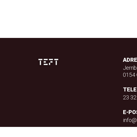
ADR
Jernb
0154 
TEL
23 32
E-PO
info@