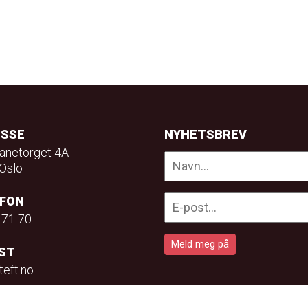
ESSE
NYHETSBREV
anetorget 4A
Oslo
EFON
 71 70
ST
teft.no