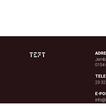
ADR
Jernb
0154 
TEL
23 32
E-PO
info@