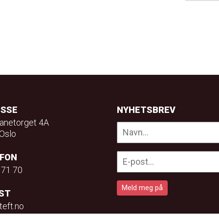
ESSE
NYHETSBREV
anetorget 4A
Oslo
EFON
 71 70
ST
teft.no