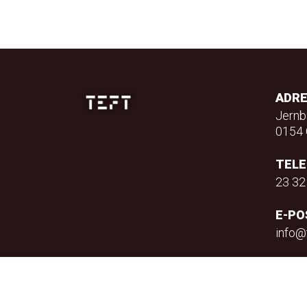
ADR
Jernb
0154 
TEL
23 32
E-PO
info@