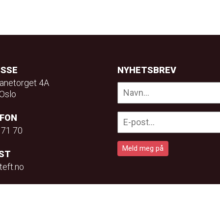
ESSE
NYHETSBREV
anetorget 4A
Oslo
EFON
 71 70
ST
teft.no
Privacy Policy
Utviklet av
Increo