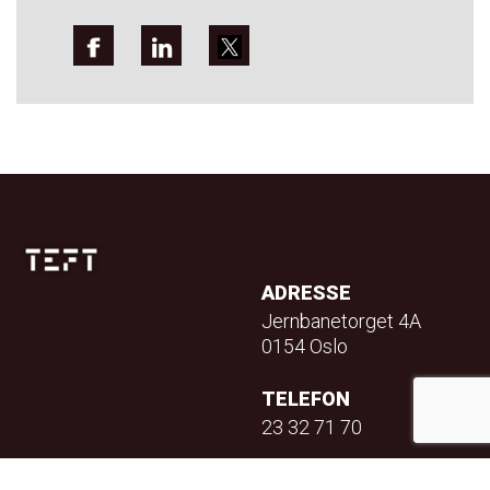
ADRESSE
Jernbanetorget 4A
0154 Oslo
TELEFON
23 32 71 70
E-POST