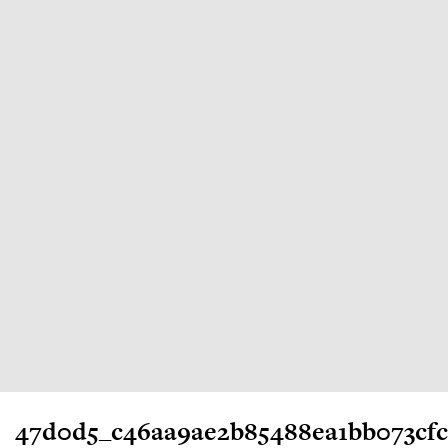
47d0d5_c46aa9ae2b85488ea1bb073cf