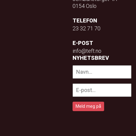
0154 Oslo
TELEFON
23 32 71 70
E-POST
info@teft.no
NYHETSBREV