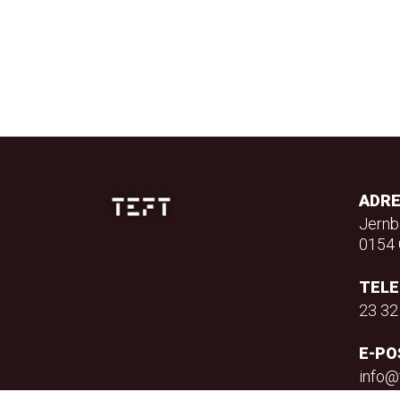
ADR
Jernb
0154 
TEL
23 32
E-PO
info@