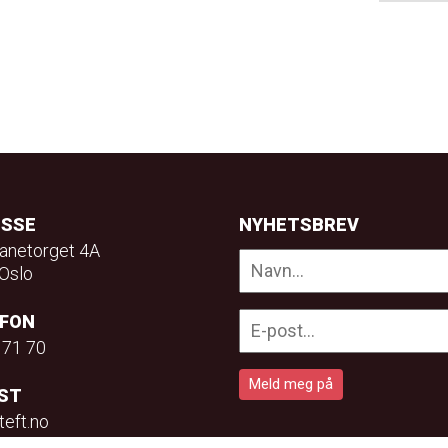
ESSE
NYHETSBREV
anetorget 4A
Oslo
EFON
 71 70
ST
teft.no