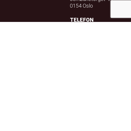
0154 Oslo
TELEFON
23 32 71 70
E-POST
info@teft.no
NYHETSBREV