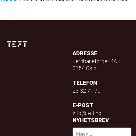
ADRESSE
Jernbanetorget 4A
0154 Oslo
TELEFON
23 32 71 70
E-POST
info@teft.no
NYHETSBREV