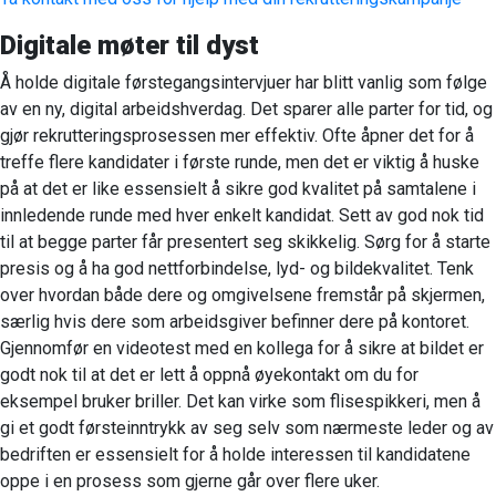
Digitale møter til dyst
Å holde digitale førstegangsintervjuer har blitt vanlig som følge
av en ny, digital arbeidshverdag. Det sparer alle parter for tid, og
gjør rekrutteringsprosessen mer effektiv. Ofte åpner det for å
treffe flere kandidater i første runde, men det er viktig å huske
på at det er like essensielt å sikre god kvalitet på samtalene i
innledende runde med hver enkelt kandidat. Sett av god nok tid
til at begge parter får presentert seg skikkelig. Sørg for å starte
presis og å ha god nettforbindelse, lyd- og bildekvalitet. Tenk
over hvordan både dere og omgivelsene fremstår på skjermen,
særlig hvis dere som arbeidsgiver befinner dere på kontoret.
Gjennomfør en videotest med en kollega for å sikre at bildet er
godt nok til at det er lett å oppnå øyekontakt om du for
eksempel bruker briller. Det kan virke som flisespikkeri, men å
gi et godt førsteinntrykk av seg selv som nærmeste leder og av
bedriften er essensielt for å holde interessen til kandidatene
oppe i en prosess som gjerne går over flere uker.