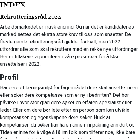
INDEX
MENY
Rekrutteringsråd 2022
Arbeidsmarkedet er i rask endring. Og når det er kandidatenes
marked settes det ekstra store krav til oss som ansetter. De
fleste gamle rekrutteringsråd gjelder fortsatt, men 2022
utfordrer alle som skal rekruttere med en rekke nye utfordringer.
Her er tiltakene vi prioriterer i våre prosesser for å løse
ansettelser i 2022.
Profil
Har dere et læringsmiljø for fagområdet dere skal ansette innen,
eller søker dere kompetanse som er ny i bedriften? Det bør
påvirke i hvor stor grad dere søker en erfaren spesialist eller
leder. Eller om dere bør lete etter en person som kan utvikle
kompetansen og egenskapene dere søker. Husk at
kompetansen du søker kan ha en annen innpakning enn du tror.
Tiden er inne for å våge å få inn folk som tilfører noe, ikke bare