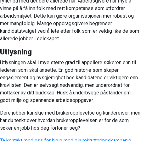
fyller på med det dere allerede har. Arbeidsgivere har mye å
vinne på å få inn folk med rett kompetanse som utfordrer
arbeidsmiljøet. Dette kan gjøre organisasjonen mer robust og
mer mangfoldig. Mange oppdragsgivere begrenser
kandidatutvalget ved å lete etter folk som er veldig like de som
allerede jobber i selskapet.
Utlysning
Utlysningen skal i mye større grad til appellere søkeren enn til
lederen som skal ansette. En god historie som skaper
engasjement og nysgjerrighet hos kandidatene er viktigere enn
kravlisten. Den er selvsagt nødvendig, men underordnet for
mottaker av ditt budskap. Husk å underbygge påstander om
godt miljø og spennende arbeidsoppgaver.
Dere jobber kanskje med brukeropplevelse og kundereiser, men
har du tenkt over hvordan brukeropplevelsen er for de som
søker en jobb hos deg fortoner seg?
Ta kontakt med oss for hjelp med din rekrutteringskampanje