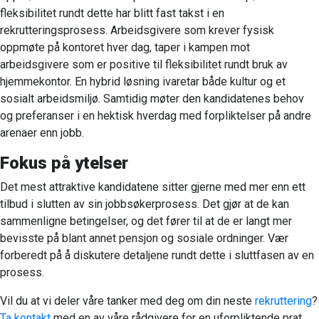
fleksibilitet rundt dette har blitt fast takst i en
rekrutteringsprosess. Arbeidsgivere som krever fysisk
oppmøte på kontoret hver dag, taper i kampen mot
arbeidsgivere som er positive til fleksibilitet rundt bruk av
hjemmekontor. En hybrid løsning ivaretar både kultur og et
sosialt arbeidsmiljø. Samtidig møter den kandidatenes behov
og preferanser i en hektisk hverdag med forpliktelser på andre
arenaer enn jobb.
Fokus på ytelser
Det mest attraktive kandidatene sitter gjerne med mer enn ett
tilbud i slutten av sin jobbsøkerprosess. Det gjør at de kan
sammenligne betingelser, og det fører til at de er langt mer
bevisste på blant annet pensjon og sosiale ordninger. Vær
forberedt på å diskutere detaljene rundt dette i sluttfasen av en
prosess.
Vil du at vi deler våre tanker med deg om din neste
rekruttering
?
Ta kontakt
med en av våre rådgivere for en uforpliktende prat.