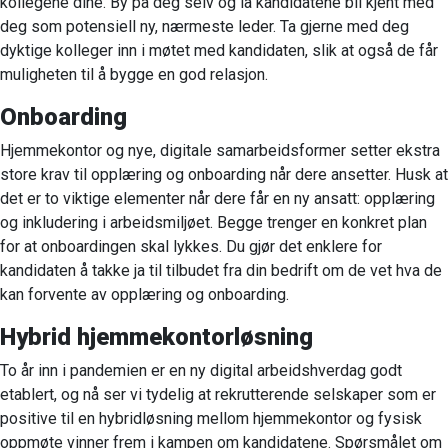
kollegene dine. By på deg selv og la kandidatene bli kjent med
deg som potensiell ny, nærmeste leder. Ta gjerne med deg
dyktige kolleger inn i møtet med kandidaten, slik at også de får
muligheten til å bygge en god relasjon.
Onboarding
Hjemmekontor og nye, digitale samarbeidsformer setter ekstra
store krav til opplæring og onboarding når dere ansetter. Husk at
det er to viktige elementer når dere får en ny ansatt: opplæring
og inkludering i arbeidsmiljøet. Begge trenger en konkret plan
for at onboardingen skal lykkes. Du gjør det enklere for
kandidaten å takke ja til tilbudet fra din bedrift om de vet hva de
kan forvente av opplæring og onboarding.
Hybrid hjemmekontorløsning
To år inn i pandemien er en ny digital arbeidshverdag godt
etablert, og nå ser vi tydelig at rekrutterende selskaper som er
positive til en hybridløsning mellom hjemmekontor og fysisk
oppmøte vinner frem i kampen om kandidatene. Spørsmålet om