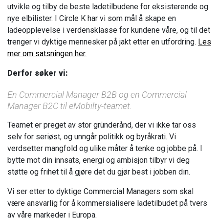
utvikle og tilby de beste ladetilbudene for eksisterende og
nye elbilister. I Circle K har vi som mål å skape en
ladeopplevelse i verdensklasse for kundene våre, og til det
trenger vi dyktige mennesker på jakt etter en utfordring.
Les
mer om satsningen her.
Derfor søker vi:
En Commercial Manager B2B og en Commercial
Manager B2C til eMobilty-teamet.
Teamet er preget av stor gründerånd, der vi ikke tar oss
selv for seriøst, og unngår politikk og byråkrati. Vi
verdsetter mangfold og ulike måter å tenke og jobbe på. I
bytte mot din innsats, energi og ambisjon tilbyr vi deg
støtte og frihet til å gjøre det du gjør best i jobben din.
Vi ser etter to dyktige
Commercial Managers
som skal
være ansvarlig for å kommersialisere ladetilbudet på tvers
av våre markeder i Europa.