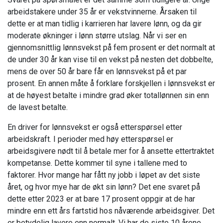
arbeidstakere under 35 år er vekstvinnerne. Årsaken til
dette er at man tidlig i karrieren har lavere lønn, og da gir
moderate økninger i lønn større utslag. Når vi ser en
gjennomsnittlig lønnsvekst på fem prosent er det normalt at
de under 30 år kan vise til en vekst på nesten det dobbelte,
mens de over 50 år bare får en lønnsvekst på et par
prosent. En annen måte å forklare forskjellen i lønnsvekst er
at de høyest betalte i mindre grad øker totallønnen sin enn
de lavest betalte.
En driver for lønnsvekst er også etterspørsel etter
arbeidskraft. I perioder med høy etterspørsel er
arbeidsgivere nødt til å betale mer for å ansette ettertraktet
kompetanse. Dette kommer til syne i tallene med to
faktorer. Hvor mange har fått ny jobb i løpet av det siste
året, og hvor mye har de økt sin lønn? Det ene svaret på
dette etter 2023 er at bare 17 prosent oppgir at de har
mindre enn ett års fartstid hos nåværende arbeidsgiver. Det
er betydelig lavere enn normalt. Vi har de siste 10 årene