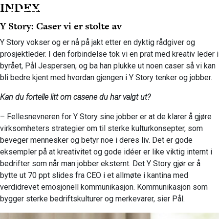
INDEX
Y Story: Caser vi er stolte av
Y Story vokser og er nå på jakt etter en dyktig rådgiver og
prosjektleder. I den forbindelse tok vi en prat med kreativ leder i
byrået, Pål Jespersen, og ba han plukke ut noen caser så vi kan
bli bedre kjent med hvordan gjengen i Y Story tenker og jobber.
Kan du fortelle litt om casene du har valgt ut?
– Fellesnevneren for Y Story sine jobber er at de klarer å gjøre
virksomheters strategier om til sterke kulturkonsepter, som
beveger mennesker og betyr noe i deres liv. Det er gode
eksempler på at kreativitet og gode idéer er like viktig internt i
bedrifter som når man jobber eksternt. Det Y Story gjør er å
bytte ut 70 ppt slides fra CEO i et allmøte i kantina med
verdidrevet emosjonell kommunikasjon. Kommunikasjon som
bygger sterke bedriftskulturer og merkevarer, sier Pål.