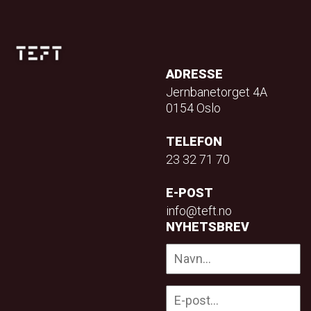
ADRESSE
Jernbanetorget 4A
0154 Oslo
TELEFON
23 32 71 70
E-POST
info@teft.no
NYHETSBREV